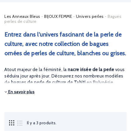
Les Anneaux Bleus
BIJOUX FEMME
Univers perles
Bagues
perles de culture
Entrez dans l'univers fascinant de la perle de
culture, avec notre collection de bagues
ornées de perles de culture, blanches ou grises.
Atout majeur de la féminité, la
nacre irisée de la perle
vous
séduira jour après jour. Découvrez nos nombreux modèles
de
bagues de perle de culture de Tahiti
en Polynésie
française ou de
perle Akoya
du Japon. Choisissez parmi des
En savoir plus
bagues en or blanc, jaune ou rose à petit prix.
Il y a 3 produits.