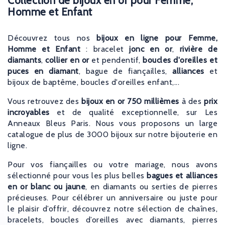
Collection de bijoux en or pour Femme,
me à ce qui
Homme et Enfant
 prix défiant
'attention
etard a
Découvrez tous nos
bijoux en ligne pour Femme,
agréablement
Homme et Enfant
: bracelet
jonc en or
,
rivière de
urnerons sans
diamants
,
collier en or
et pendentif,
boucles d'oreilles et
oute confiance
puces en diamant
, bague de fiançailles,
alliances
et
us en cas de
bijoux de baptême, boucles d'oreilles enfant,...
pouvez
fermés !
Vous retrouvez des
bijoux en or 750 millièmes
à des
prix
incroyables
et de qualité exceptionnelle, sur Les
Anneaux Bleus Paris. Nous vous proposons un large
catalogue de plus de 3000 bijoux sur notre bijouterie en
ligne.
Pour vos fiançailles ou votre mariage, nous avons
sélectionné pour vous les plus belles
bagues et alliances
en or blanc ou jaune
, en diamants ou serties de pierres
précieuses. Pour célébrer un anniversaire ou juste pour
le plaisir d’offrir, découvrez notre sélection de chaînes,
bracelets, boucles d’oreilles avec diamants, pierres