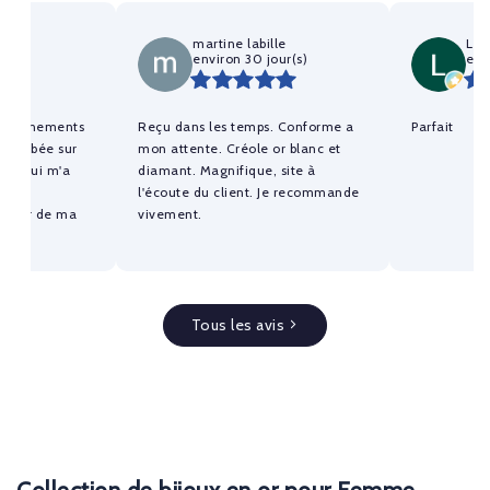
ic
martine labille
Lis
(s)
environ 30 jour(s)
env
enseignements
Reçu dans les temps. Conforme a
Parfait
is tombée sur
mon attente. Créole or blanc et
ble qui m'a
diamant. Magnifique, site à
il et
l'écoute du client. Je recommande
erreur de ma
vivement.
ée dans les
un problème est
mmédiatement
monsieur
qui s'est
Tous les avis
 alors que ce
s dommageable,
et de
cette boutique.
ommande,
 surprise, le
 qualité,