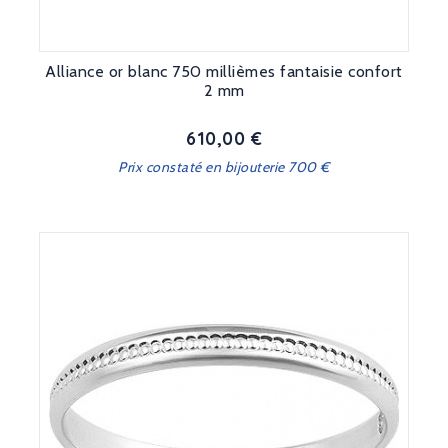
Alliance or blanc 750 millièmes fantaisie confort
2 mm
610,00 €
Prix
Prix constaté en bijouterie 700 €