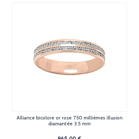
Alliance bicolore or rose 750 millièmes illusion
diamantée 3.5 mm
965,00 €
Prix