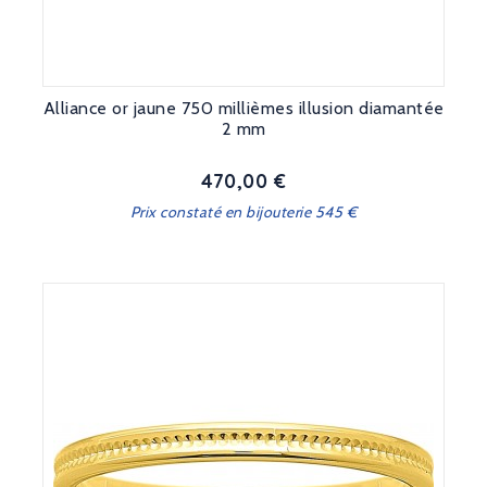
Alliance or jaune 750 millièmes illusion diamantée
2 mm
470,00 €
Prix
Prix constaté en bijouterie 545 €