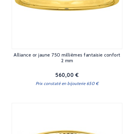
Alliance or jaune 750 millièmes fantaisie confort
2 mm
560,00 €
Prix
Prix constaté en bijouterie 650 €