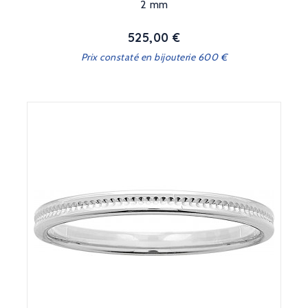
2 mm
525,00 €
Prix
Prix constaté en bijouterie 600 €