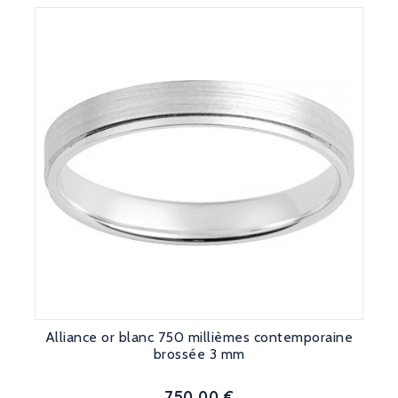
Alliance or blanc 750 millièmes contemporaine
brossée 3 mm
750,00 €
Prix