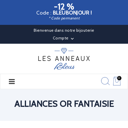
-12 %
Code :
BLEUBONJOUR !
* Code permanent
Bienvenue dans notre bijouterie
Compte

0
ALLIANCES OR FANTAISIE