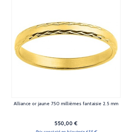
Alliance or jaune 750 millièmes fantaisie 2.5 mm
550,00 €
Prix
Prix constaté en bijouterie 635 €