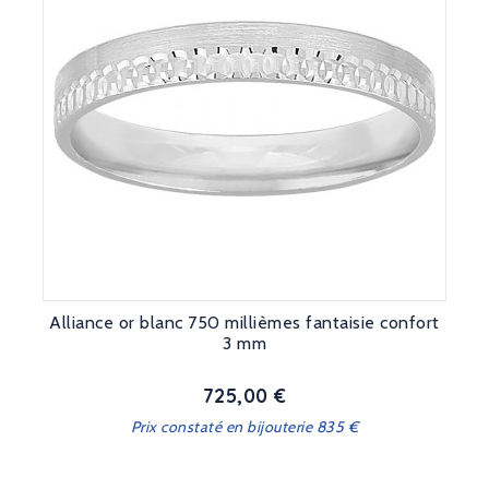
Alliance or blanc 750 millièmes fantaisie confort
3 mm
725,00 €
Prix
Prix constaté en bijouterie 835 €