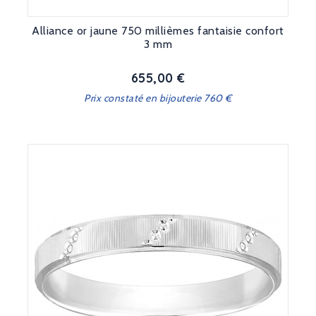
Alliance or jaune 750 millièmes fantaisie confort
3 mm
655,00 €
Prix
Prix constaté en bijouterie 760 €