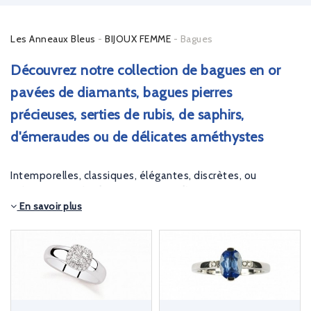
Les Anneaux Bleus
BIJOUX FEMME
Bagues
Découvrez notre collection de bagues en or
pavées de diamants, bagues pierres
précieuses, serties de rubis, de saphirs,
d'émeraudes ou de délicates améthystes
Intemporelles, classiques, élégantes, discrètes, ou
volumineuses, les
bagues en or et diamant
que nous vous
En savoir plus
proposons sont toutes plus belles les unes que les autres !
Un mariage, une naissance, une déclaration d’amour, les
occasions sont nombreuses pour offrir ou se faire plaisir
avec une
bague en or
.
Elégantes et féminines, nos bagues en or vous sublimeront
jour après jour ! A travers nos collections de
bagues