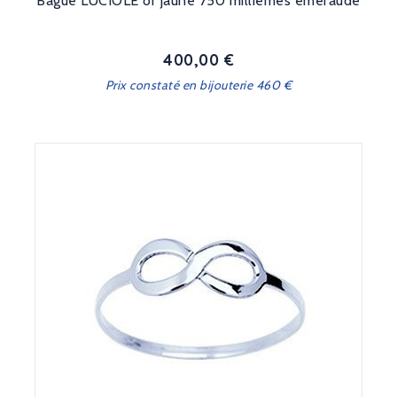
Bague LUCIOLE or jaune 750 millièmes émeraude
400,00 €
Prix
Prix constaté en bijouterie 460 €