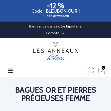
-12 %
Code :
BLEUBONJOUR !
* Code permanent
Bienvenue dans notre bijouterie
Compte

0
BAGUES OR ET PIERRES
PRÉCIEUSES FEMME