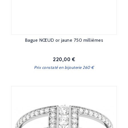
Bague NŒUD or jaune 750 millièmes
220,00 €
Prix
Prix constaté en bijouterie 260 €