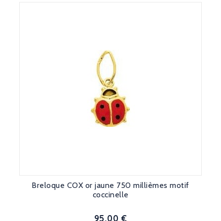
Breloque COX or jaune 750 millièmes motif
coccinelle
95,00 €
Prix