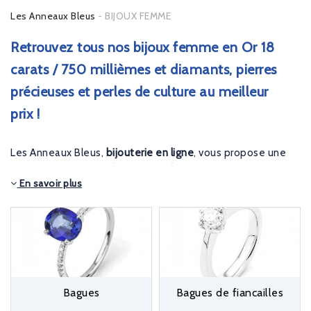
Les Anneaux Bleus
BIJOUX FEMME
Retrouvez tous nos bijoux femme en Or 18
carats / 750 millièmes et diamants, pierres
précieuses et perles de culture au meilleur
prix !
Les Anneaux Bleus,
bijouterie en ligne
, vous propose une
grande collection de
bijoux pour femme en Or
Blanc, Jaune
En savoir plus
ou Rose. Retrouvez des créations de bijoux originales tout
en or ou sertis de
diamants
, surmonté d’un
saphir
, un
rubis
ou une
émeraude
.
Pour offrir ou vous faire plaisir, vous trouverez une
sélection complète de
bijoux en Or 18 carats / 750
millièmes pour femme
. Choisissez une belle
bague de
fiançailles en or pour femme
, un
bracelet rivière de
Bagues
Bagues de fiancailles
diamants,
un
collier en or et pierres précieuses
,
boucles