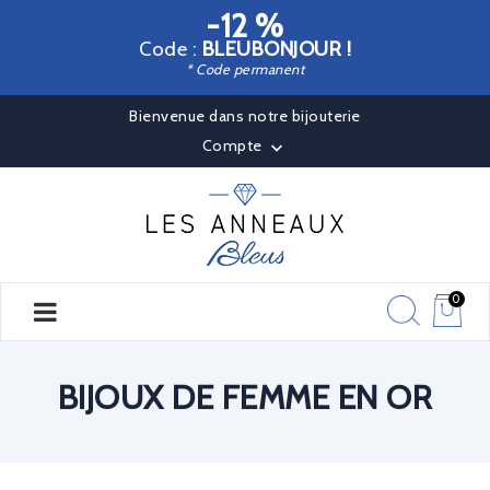
-12 %
Code :
BLEUBONJOUR !
* Code permanent
Bienvenue dans notre bijouterie
Compte

0
BIJOUX DE FEMME EN OR