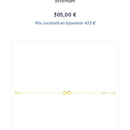
zirconium
305,00 €
Prix
Prix constaté en bijouterie 435 €