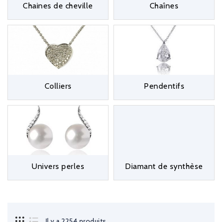
Chaines de cheville
Chaînes
Une grande collection de
boucles d’oreilles en or
qui
illuminent le visage d’une femme et scintillent de mille
feux.
Une large sélection de bijoux One More, colliers,
pendentifs, bracelets, bagues, tendances et stylés.
Colliers
Pendentifs
Univers perles
Diamant de synthèse
Il y a 2254 produits.