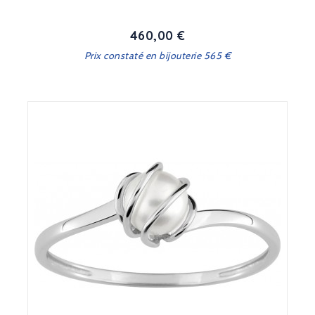
460,00 €
Prix
Prix constaté en bijouterie 565 €