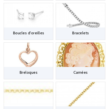
d’oreilles pavées de diamants
ou des
créoles en or
. Ou
pour tout simplement se faire plaisir, nous proposons des
bijoux en or de femme pas cher
de qualité exclusivement
en or 750 millièmes 18 carats et de fabrication française.
Découvrez ainsi toute nos collections de bijoux pour
Boucles d'oreilles
Bracelets
femme en Or :
Les
colliers pour femme
qui soulignent le cou et
habillent votre décolleté.
Les
bagues en or femme
sertis de diamant ou pierres
précieuses pour vous sublimer jour après jour.
Les
bracelets en or et diamant
pour femme, une
sélection de rivière de diamant ou de bracelet jonc en or
Breloques
Camées
pour agrémenter votre tenue
Les
pendentifs en or femme
pour tous les goûts : en
forme de cœur, d’étoile ou de fleur, avec perles de
cultures ou pierres précieuses, en or jaune ou blanc.
Nos
chaines en or femme
disponibles en plusieurs
longueurs et de différentes mailles, en or blanc ou
jaune.