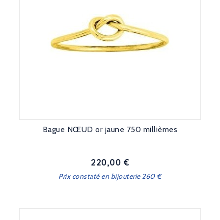
Bague NŒUD or jaune 750 millièmes
220,00 €
Prix
Prix constaté en bijouterie 260 €