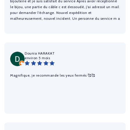
bijouterie et je suis satisfait du service Apres avoir réceptionné
le bijou, une partie du câble c est dessoudé, j'ai adressé un mail
pour demander l'échange. Nouvel expédition et
malheureusement, nouvel incident. Un personne du service m a
expliqué que cela vient d in défaut de fabrication. La société a
accepté le remboursement sans conditions. Les fonds ont été
versée correctement. Je suis satisfait de leur fonctionnement,
entreprise correcte.
Dounia HARAKAT
environ 5 mois
Magnifique, je recommande les yeux fermés 🥰🥰