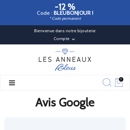
-12 %
Code :
BLEUBONJOUR !
* Code permanent
Bienvenue dans notre bijouterie
Compte

0
Avis Google