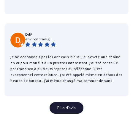
DdA
environ 1 an(s)
Je ne connaissais pas les anneaux bleus. J’ai acheté une chaîne
en or pour mon fils à un prix très intéressant. J’ai été conseillé
par Francisco à plusieurs reprises au téléphone. C’est
exceptionnel cette relation. J’ai été appelé même en dehors des
heures de bureau . J’ai même changé ma commande sans
problème au bout de 2 jours. Bravo bravo aux anneaux bleus et
à vous Francisco. Je sais que je reviendrai ici pour un achat d’un
prochain bijou. J’ai toute confiance en cette société.
Plus d'avis