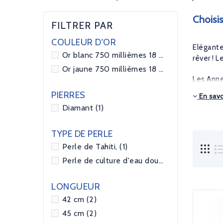
Choisi
FILTRER PAR
COULEUR D'OR
Elégantes
Or blanc 750 millièmes 18 carats
(1)
rêver ! 
Or jaune 750 millièmes 18 carats
(4)
Les Anne
des plus
PIERRES
En savo
tendance
Diamant
(1)
les
boucl
TYPE DE PERLE
Perle de Tahiti,
(1)
Perle de culture d'eau douce,
(4)
LONGUEUR
42 cm
(2)
45 cm
(2)