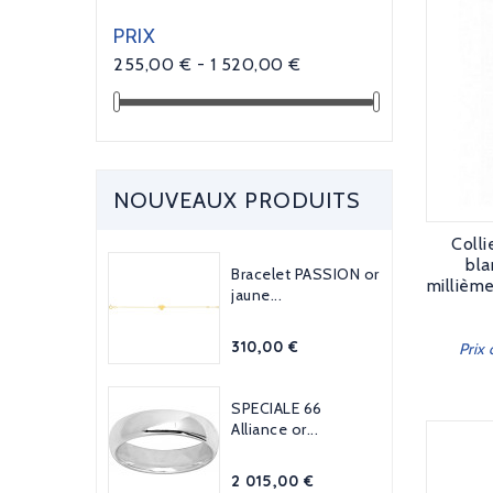
PRIX
255,00 € - 1 520,00 €
NOUVEAUX PRODUITS
Colli
bla
Bracelet PASSION or
millièm
jaune...
Prix
310,00 €
Prix
SPECIALE 66
Alliance or...
Prix
2 015,00 €