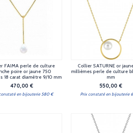
er FAIMA perle de culture
Collier SATURNE or jaun
nche poire or jaune 750
millièmes perle de culture 
es 18 carat diamètre 9/10 mm
mm
470,00 €
550,00 €
Prix
Prix
 constaté en bijouterie 580 €
Prix constaté en bijouterie 