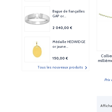
Bague de fiançailles
GAP or...
Prix
2 040,00 €
Médaille HEDWIDGE
or jaune...
Colli
Prix
150,00 €
millièm

Tous les nouveaux produits
Prix
Afficha