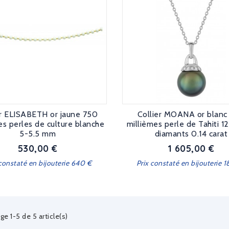
er ELISABETH or jaune 750
Collier MOANA or blanc
es perles de culture blanche
millièmes perle de Tahiti 
5-5.5 mm
diamants 0.14 carat
530,00 €
1 605,00 €
Prix
Prix
 constaté en bijouterie 640 €
Prix constaté en bijouterie 
ge 1-5 de 5 article(s)