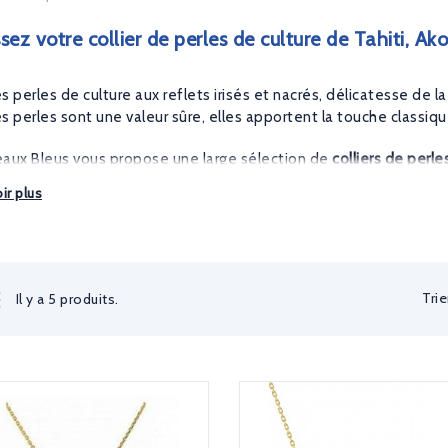
ssez votre collier de perles de culture de Tahiti, A
 perles de culture aux reflets irisés et nacrés, délicatesse de la 
Les perles sont une valeur sûre, elles apportent la touche classiq
aux Bleus vous propose une large sélection de
colliers de perl
 belles perles, nos colliers montés en
or 18 carats
, vous éblouiron
ir plus
. Pour compléter votre parure, découvrez aussi sur notre bijoute
es d'oreilles de perles
.
Trie
Il y a 5 produits.