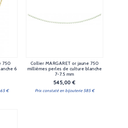
e 750
Collier MARGARET or jaune 750
blanche 6
millièmes perles de culture blanche
7-7.5 mm
545,00 €
Prix
665 €
Prix constaté en bijouterie 585 €