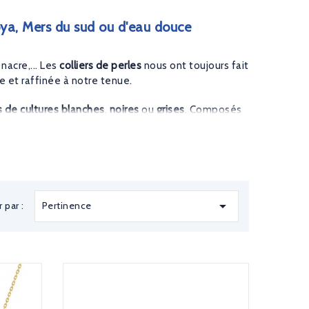
koya, Mers du sud ou d'eau douce
nacre,... Les
colliers de perles
nous ont toujours fait
ue et raffinée à notre tenue.
es de cultures blanches
,
noires
ou
grises
. Composés
t par leur élégance intemporelle, chic, classique et
rie en ligne les
bracelets de perles de culture
et

Pertinence
r par :