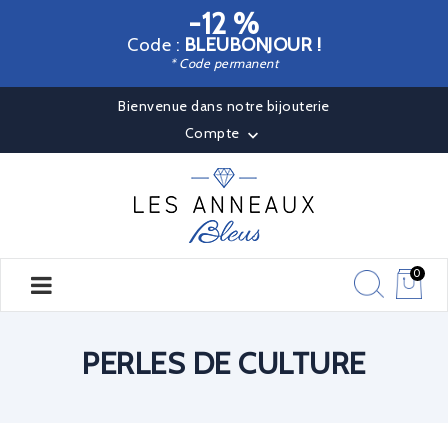
-12 %
Code :
BLEUBONJOUR !
* Code permanent
Bienvenue dans notre bijouterie
Compte

0
PERLES DE CULTURE