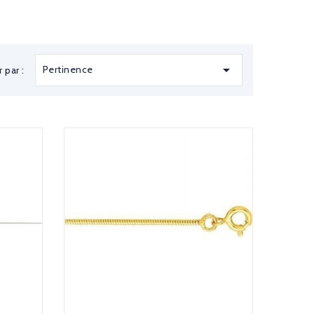

Pertinence
r par :