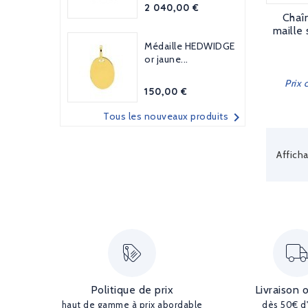
Prix
2 040,00 €
Chaî
maille
Médaille HEDWIDGE
or jaune...
Prix 
Prix
150,00 €

Tous les nouveaux produits
Afficha
Politique de prix
Livraison 
haut de gamme à prix abordable
dès 50€ d