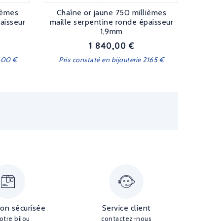
ièmes
Chaîne or jaune 750 millièmes
aisseur
maille serpentine ronde épaisseur
1,9mm
1 840,00 €
Prix
1600 €
Prix constaté en bijouterie 2165 €
ion sécurisée
Service client
otre bijou
contactez-nous