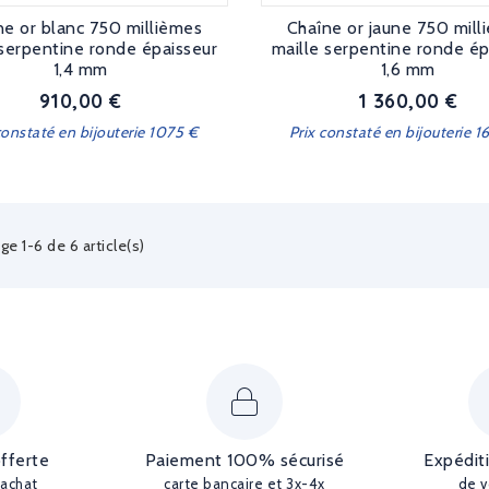
ne or blanc 750 millièmes
Chaîne or jaune 750 mill
 serpentine ronde épaisseur
maille serpentine ronde ép
1,4 mm
1,6 mm
910,00 €
1 360,00 €
Prix
Prix
constaté en bijouterie 1075 €
Prix constaté en bijouterie 
ge 1-6 de 6 article(s)
offerte
Paiement 100% sécurisé
Expédit
'achat
carte bancaire et 3x-4x
de v