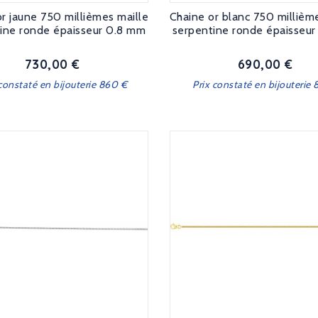
r jaune 750 millièmes maille
Chaine or blanc 750 millièm
ine ronde épaisseur 0.8 mm
serpentine ronde épaisseu
730,00 €
690,00 €
Prix
Prix
 constaté en bijouterie 860 €
Prix constaté en bijouterie 