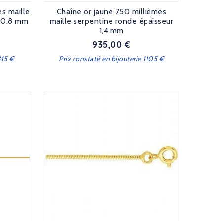
es maille
Chaîne or jaune 750 millièmes
r 0.8 mm
maille serpentine ronde épaisseur
1,4 mm
935,00 €
Prix
815 €
Prix constaté en bijouterie 1105 €