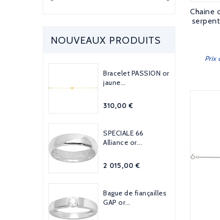
Chaine o
serpent
NOUVEAUX PRODUITS
Prix
Bracelet PASSION or
jaune...
Prix
310,00 €
SPECIALE 66
Alliance or...
Prix
2 015,00 €
Bague de fiançailles
GAP or...