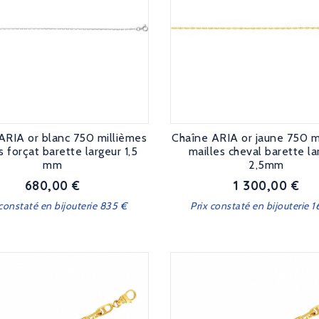
ARIA or blanc 750 millièmes
Chaîne ARIA or jaune 750 m
s forçat barette largeur 1,5
mailles cheval barette la
mm
2,5mm
680,00 €
1 300,00 €
Prix
Prix
 constaté en bijouterie 835 €
Prix constaté en bijouterie 