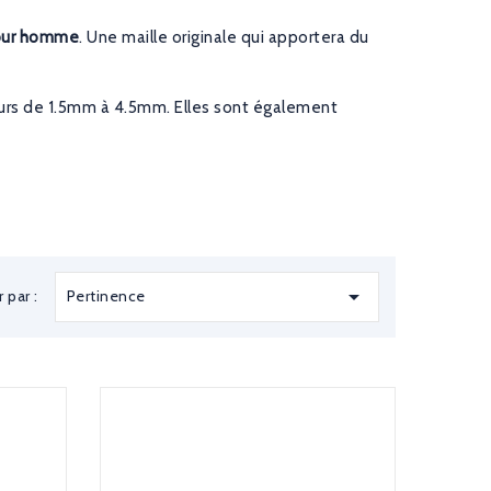
pour homme
. Une maille originale qui apportera du
geurs de 1.5mm à 4.5mm. Elles sont également
rez sûrement notre sélection de
chaînes maille

Pertinence
r par :