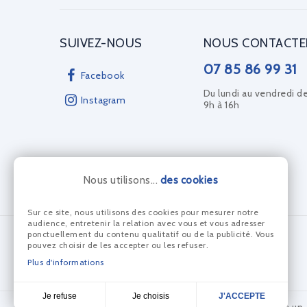
SUIVEZ-NOUS
NOUS CONTACTE
07 85 86 99 31
Facebook
Du lundi au vendredi d
Instagram
9h à 16h
Nous utilisons...
des cookies
Sur ce site, nous utilisons des cookies pour mesurer notre
audience, entretenir la relation avec vous et vous adresser
PAIEMENT SÉCURISÉ AVEC
ponctuellement du contenu qualitatif ou de la publicité. Vous
pouvez choisir de les accepter ou les refuser.
Plus d'informations
Je choisis
Je refuse
J'ACCEPTE
© Les Anneaux Bleus 2024 - Réalisation Dream me up