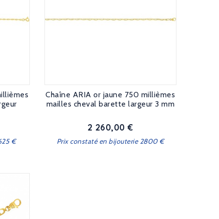
illièmes
Chaîne ARIA or jaune 750 millièmes
rgeur
mailles cheval barette largeur 3 mm
2 260,00 €
Prix
1625 €
Prix constaté en bijouterie 2800 €