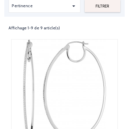
Nous avons des modèles en or jaune ou or blanc de 10

Pertinence
FILTRER
millimètre de diamètre à vous proposer. N'importe quelle
paire choisie dans notre collection, pourra être associer à
un collier fin ainsi qu'un
bracelet rivière de diamant
.
Affichage 1-9 de 9 article(s)
Sur Les Anneaux Bleus, découvrez un large choix de
créoles
serties de diamants
à porter en toute occasion, au travail
comme en soirée. Elles sublimeront votre tenue et votre
visage en l’illuminant. Nous vous proposons d’associer vos
boucles d’oreilles avec une bague ou un
collier diamant
.
N’hésitez pas à nous contacter si vous avez besoin d’un
conseil sur nos boucles d’oreilles ou pour tout autre bijoux.
Nous avons à coeur de vous proposer des
bijoux de qualité
,
vous trouverez des créoles
exclusivement en or 18 carats
sur notre site.