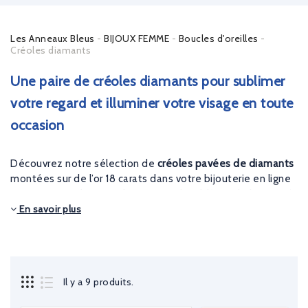
Les Anneaux Bleus
BIJOUX FEMME
Boucles d'oreilles
Créoles diamants
Une paire de créoles diamants pour sublimer
votre regard et illuminer votre visage en toute
occasion
Découvrez notre sélection de
créoles pavées de diamants
montées sur de l’or 18 carats dans votre bijouterie en ligne
Les Anneaux Bleus. Le diamant est l’emblème de la pureté,
En savoir plus
alors pourquoi pas vous faire plaisir ou offrir un joli
bijou en
or 18 carats serti de diamants
? Vous désirez offrir une paire
de
créoles avec diamants
à une personne d'exception ?
Vous avez raison ! Notre collection de
créoles diamants
saura séduire toutes les femmes.
Il y a 9 produits.
A la recherche d'une
petite paire créoles en diamants
?