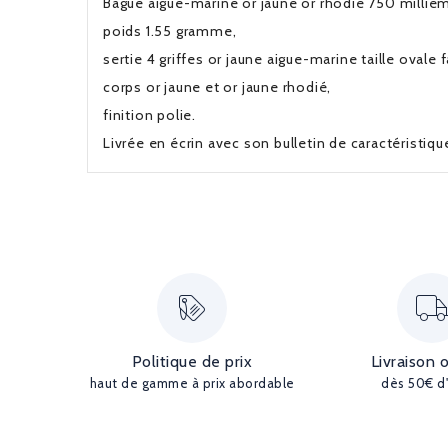
Bague aigue-marine or jaune or rhodié 750 millième
poids 1.55 gramme,
sertie 4 griffes or jaune aigue-marine taille ovale 
corps or jaune et or jaune rhodié,
finition polie.
Livrée en écrin avec son bulletin de caractéristiq
Politique de prix
Livraison 
haut de gamme à prix abordable
dès 50€ d