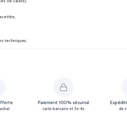
s (18 carats),
facettée,
ues techniques.
offerte
Paiement 100% sécurisé
Expédit
'achat
carte bancaire et 3x-4x
de v