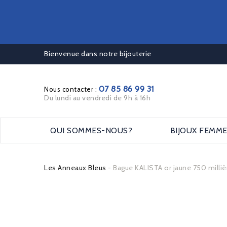
Bienvenue dans notre bijouterie
07 85 86 99 31
Nous contacter :
Du lundi au vendredi de 9h à 16h
QUI SOMMES-NOUS?
BIJOUX FEMM
Les Anneaux Bleus
Bague KALISTA or jaune 750 milli