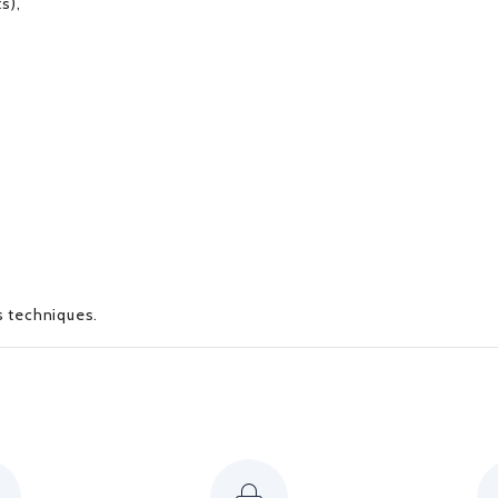
s),
es techniques.