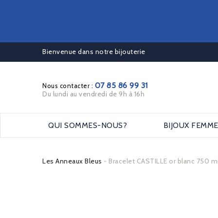
Bienvenue dans notre bijouterie
07 85 86 99 31
Nous contacter :
Du lundi au vendredi de 9h à 16h
QUI SOMMES-NOUS?
BIJOUX FEMM
Les Anneaux Bleus
Bracelet CASTILLE or blanc 750 m