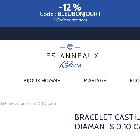
-12 %
Code :
BLEUBONJOUR !
* Code permanent
E
BIJOUX HOMME
MARIAGE
BIJ
illièmes diamants 0,10 carat
BRACELET CASTIL
DIAMANTS 0,10 