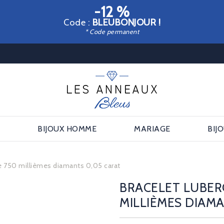
-12 %
Code :
BLEUBONJOUR !
* Code permanent
E
BIJOUX HOMME
MARIAGE
BIJ
e 750 millièmes diamants 0,05 carat
BRACELET LUBER
MILLIÈMES DIAMA