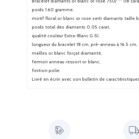
Bracelet diamants or blanc or rose 750/ °° (18 cara
poids 1.60 gramme,
motif floral or blanc or rose serti diamants taille br
poids total des diamants 0.05 carat,
qualité couleur Extra-Blanc G.SI,
longueur du bracelet 18 cm, pré-anneau à 16.5 cm,
mailles or blanc forçat diamanté,
fermoir anneau ressort or blanc,
finition polie.
Livré en écrin avec son bulletin de caractéristiqu