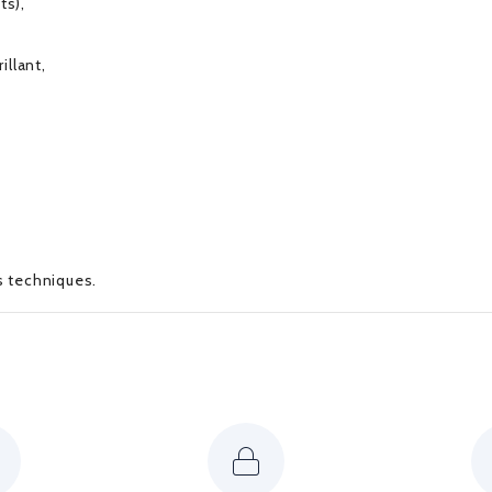
ts),
illant,
es techniques.