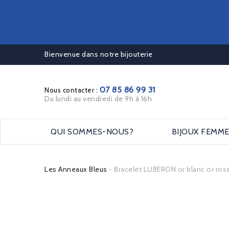
Bienvenue dans notre bijouterie
07 85 86 99 31
Nous contacter :
Du lundi au vendredi de 9h à 16h
QUI SOMMES-NOUS?
BIJOUX FEMM
Les Anneaux Bleus
Bracelet LUBERON or blanc or ros