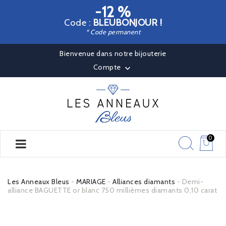
-12 %
Code :
BLEUBONJOUR !
* Code permanent
Bienvenue dans notre bijouterie
Compte

0
Les Anneaux Bleus
MARIAGE
Alliances diamants
Demi-
alliance BAGUETTE or blanc 750 millièmes diamants 0,10 carat