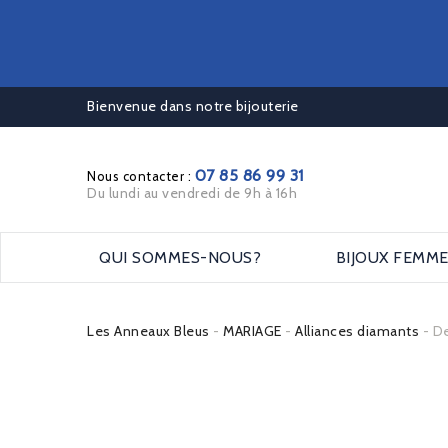
Bienvenue dans notre bijouterie
07 85 86 99 31
Nous contacter :
Du lundi au vendredi de 9h à 16h
QUI SOMMES-NOUS?
BIJOUX FEMM
Les Anneaux Bleus
MARIAGE
Alliances diamants
De