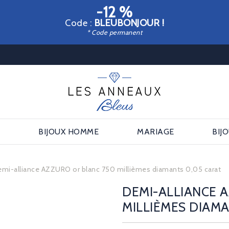
-12 %
Code :
BLEUBONJOUR !
* Code permanent
E
BIJOUX HOMME
MARIAGE
BIJ
mi-alliance AZZURO or blanc 750 millièmes diamants 0,05 carat
DEMI-ALLIANCE 
MILLIÈMES DIAMA