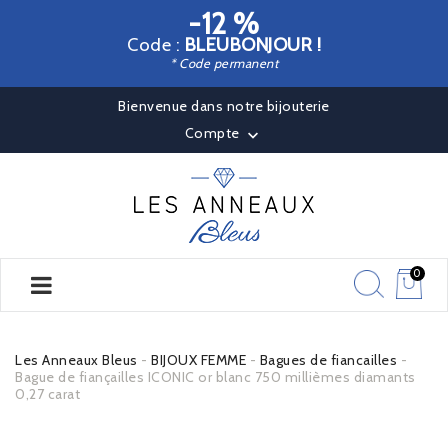
-12 %
Code :
BLEUBONJOUR !
* Code permanent
Bienvenue dans notre bijouterie
Compte

0
Les Anneaux Bleus
BIJOUX FEMME
Bagues de fiancailles
Bague de fiançailles ICONIC or blanc 750 millièmes diamants
0,27 carat