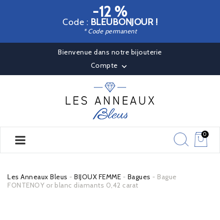
-12 %
Code :
BLEUBONJOUR !
* Code permanent
Bienvenue dans notre bijouterie
Compte

0
Les Anneaux Bleus
BIJOUX FEMME
Bagues
Bague
FONTENOY or blanc diamants 0,42 carat