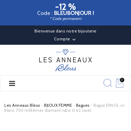
-12 %
Code :
BLEUBONJOUR !
* Code permanent
Bienvenue dans notre bijouterie
Compte

0
Les Anneaux Bleus
BIJOUX FEMME
Bagues
Bague ENVOL or
blanc 750 millièmes diamant rubis 0.62 carat