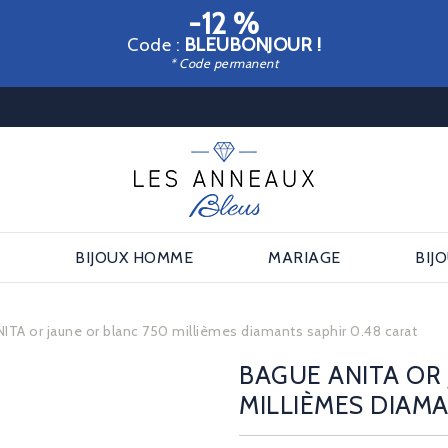
-12 %
Code :
BLEUBONJOUR !
* Code permanent
E
BIJOUX HOMME
MARIAGE
BIJ
ITA or jaune or blanc 750 millièmes diamants saphir 0.48 carat
BAGUE ANITA OR 
MILLIÈMES DIAMA