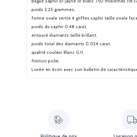
Bague saphir or jaune or blanc 750 millièmes (18 ca
poids 2.25 grammes,
forme ovale sertie 4 griffes saphir taille ovale fac
poids du saphir 0.48 carat,
entouré diamants taille brillant,
poids total des diamants 0.024 carat,
qualité couleur Blanc G.I1,
finition polie.
Livrée en écrin avec son bulletin de caractéristiq
Politique de prix
Livraison 