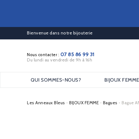
Bienvenue dans notre bijouterie
07 85 86 99 31
Nous contacter :
Du lundi au vendredi de 9h à 16h
QUI SOMMES-NOUS?
BIJOUX FEMM
Les Anneaux Bleus
BIJOUX FEMME
Bagues
Bague AN