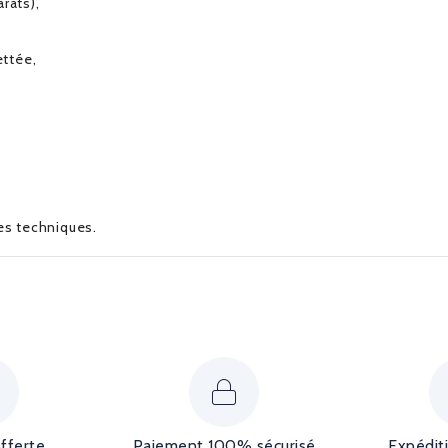
rats),
ettée,
ues techniques.
offerte
Paiement 100% sécurisé
Expédit