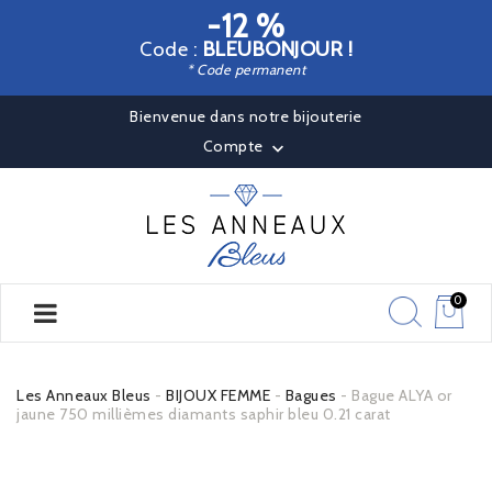
-12 %
Code :
BLEUBONJOUR !
* Code permanent
Bienvenue dans notre bijouterie
Compte

0
Les Anneaux Bleus
BIJOUX FEMME
Bagues
Bague ALYA or
jaune 750 millièmes diamants saphir bleu 0.21 carat