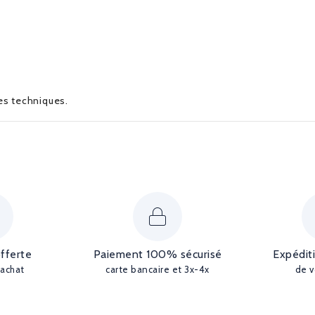
ues techniques.
offerte
Paiement 100% sécurisé
Expédit
'achat
carte bancaire et 3x-4x
de v