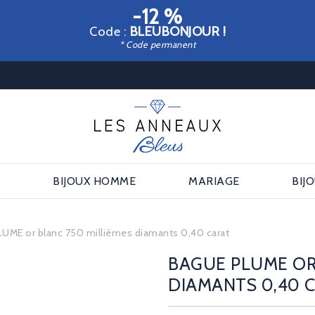
-12 %
Code :
BLEUBONJOUR !
* Code permanent
E
BIJOUX HOMME
MARIAGE
BIJ
LUME or blanc 750 millièmes diamants 0,40 carat
BAGUE PLUME OR
DIAMANTS 0,40 