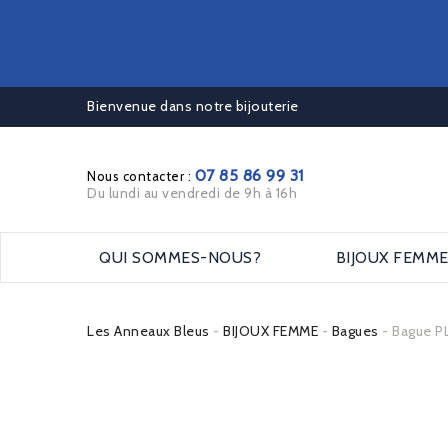
Bienvenue dans notre bijouterie
07 85 86 99 31
Nous contacter :
Du lundi au vendredi de 9h à 16h
QUI SOMMES-NOUS?
BIJOUX FEMM
Les Anneaux Bleus
BIJOUX FEMME
Bagues
Bague P