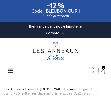
-12 %
Code :
BLEUBONJOUR !
* Code permanent
Bienvenue dans notre bijouterie
Compte

0
Les Anneaux Bleus
BIJOUX FEMME
Bagues
Bague JOIE or
blanc 750 millièmes diamants émeraudes 0.52 carat