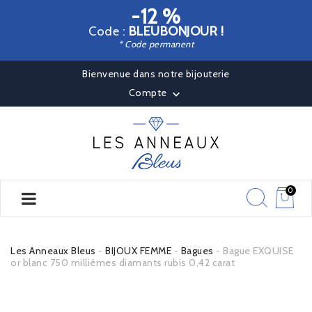
-12 %
Code :
BLEUBONJOUR !
* Code permanent
Bienvenue dans notre bijouterie
Compte

0
Les Anneaux Bleus
BIJOUX FEMME
Bagues
Bague EXQUISE
or blanc 750 millièmes diamants rubis 0,42 carat