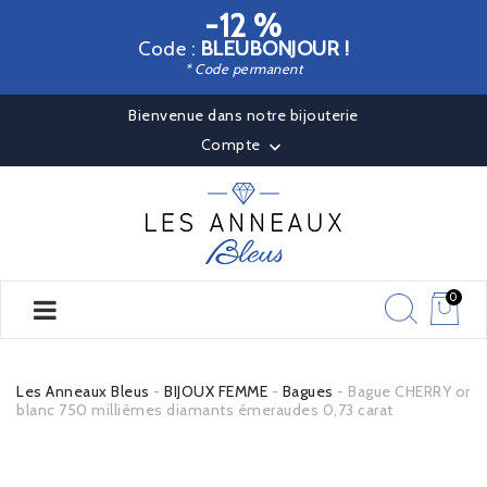
-12 %
Code :
BLEUBONJOUR !
* Code permanent
Bienvenue dans notre bijouterie
Compte

0
Les Anneaux Bleus
BIJOUX FEMME
Bagues
Bague CHERRY or
blanc 750 millièmes diamants émeraudes 0,73 carat