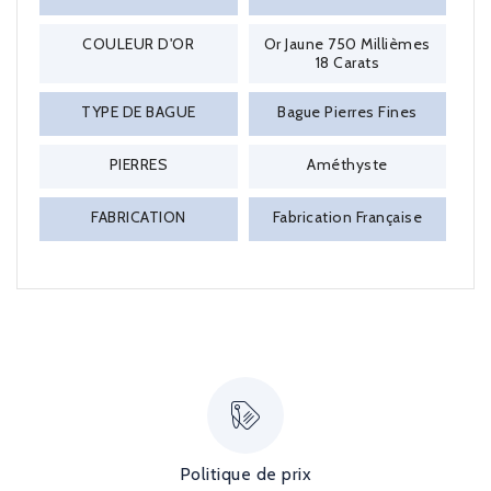
COULEUR D'OR
Or Jaune 750 Millièmes
18 Carats
TYPE DE BAGUE
Bague Pierres Fines
PIERRES
Améthyste
FABRICATION
Fabrication Française
Politique de prix