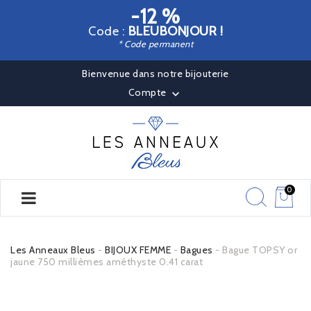
-12 %
Code :
BLEUBONJOUR !
* Code permanent
Bienvenue dans notre bijouterie
Compte

0
Les Anneaux Bleus
BIJOUX FEMME
Bagues
Bague TOPSY or
jaune 750 millièmes améthyste 0.41 carat