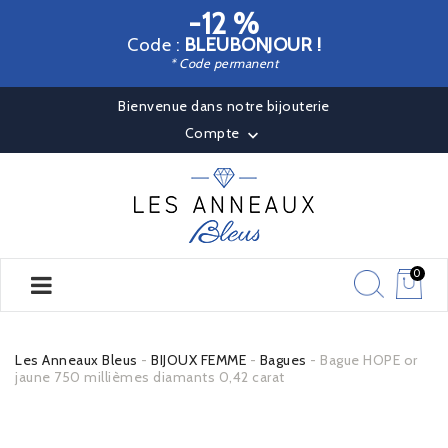
-12 %
Code :
BLEUBONJOUR !
* Code permanent
Bienvenue dans notre bijouterie
Compte

0
Les Anneaux Bleus
BIJOUX FEMME
Bagues
Bague HOPE or
jaune 750 millièmes diamants 0,42 carat