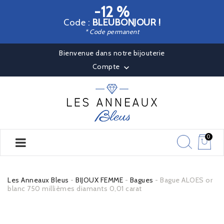
-12 %
Code :
BLEUBONJOUR !
* Code permanent
Bienvenue dans notre bijouterie
Compte

0
Les Anneaux Bleus
BIJOUX FEMME
Bagues
Bague ALOES or
blanc 750 millièmes diamants 0,01 carat