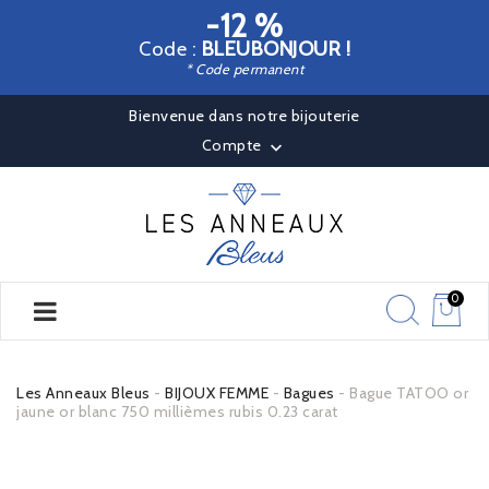
-12 %
Code :
BLEUBONJOUR !
* Code permanent
Bienvenue dans notre bijouterie
Compte

0
Les Anneaux Bleus
BIJOUX FEMME
Bagues
Bague TATOO or
jaune or blanc 750 millièmes rubis 0.23 carat