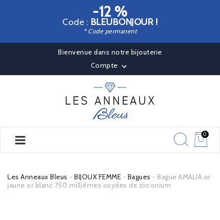
-12 %
Code :
BLEUBONJOUR !
* Code permanent
Bienvenue dans notre bijouterie
Compte

0
Les Anneaux Bleus
BIJOUX FEMME
Bagues
Bague AMALIA or
jaune or blanc 750 millièmes oxydes de zirconium