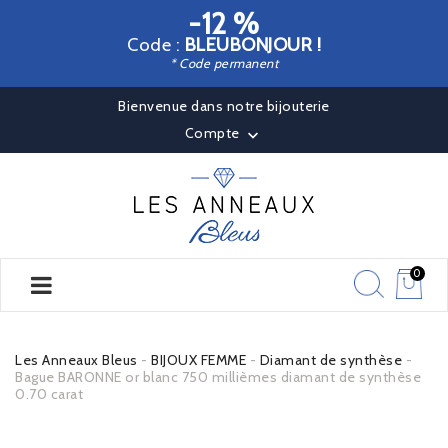
-12 %
Code :
BLEUBONJOUR !
* Code permanent
Bienvenue dans notre bijouterie
Compte

0
Les Anneaux Bleus
BIJOUX FEMME
Diamant de synthèse
Bague BARONNE or blanc 750 millièmes diamant de synthèse
0.70 carat