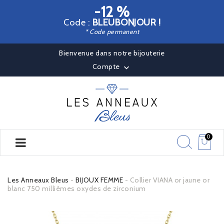
-12 %
Code :
BLEUBONJOUR !
* Code permanent
Bienvenue dans notre bijouterie
Compte

0
Les Anneaux Bleus
BIJOUX FEMME
Collier VIANA or jaune or
blanc 750 millièmes oxydes de zirconium