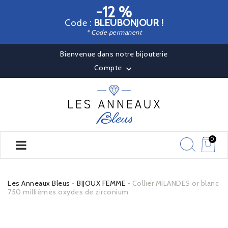
-12 %
Code :
BLEUBONJOUR !
* Code permanent
Bienvenue dans notre bijouterie
Compte

0
Les Anneaux Bleus
BIJOUX FEMME
Collier MILANDES or blanc
750 millièmes oxydes de zirconium