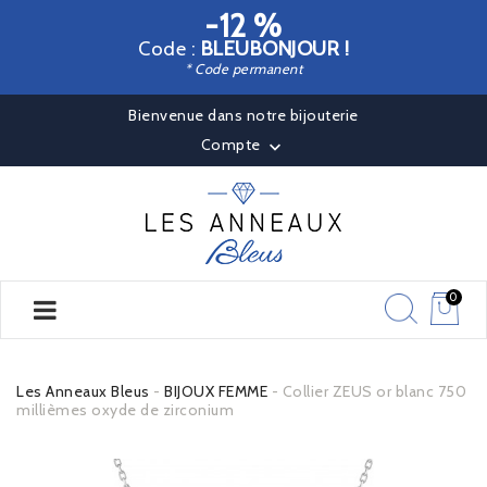
-12 %
Code :
BLEUBONJOUR !
* Code permanent
Bienvenue dans notre bijouterie
Compte

0
Les Anneaux Bleus
BIJOUX FEMME
Collier ZEUS or blanc 750
millièmes oxyde de zirconium