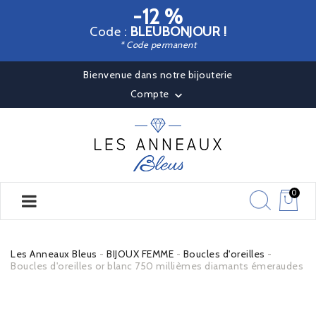
-12 %
Code :
BLEUBONJOUR !
* Code permanent
Bienvenue dans notre bijouterie
Compte

0
Les Anneaux Bleus
BIJOUX FEMME
Boucles d'oreilles
Boucles d'oreilles or blanc 750 millièmes diamants émeraudes