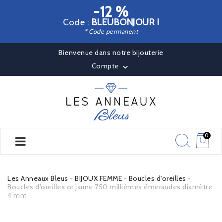
-12 %
Code :
BLEUBONJOUR !
* Code permanent
Bienvenue dans notre bijouterie
Compte

0
Les Anneaux Bleus
BIJOUX FEMME
Boucles d'oreilles
Boucles d'oreilles or jaune 750 millièmes émeraudes diamètre
4 mm