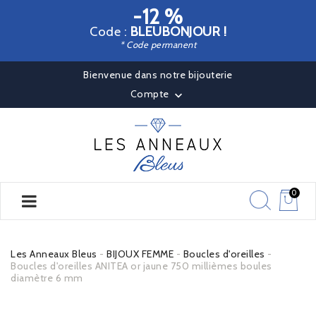
-12 %
Code :
BLEUBONJOUR !
* Code permanent
Bienvenue dans notre bijouterie
Compte

0
Les Anneaux Bleus
BIJOUX FEMME
Boucles d'oreilles
Boucles d'oreilles ANITEA or jaune 750 millièmes boules
diamètre 6 mm