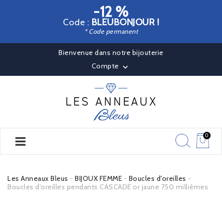
-12 %
Code :
BLEUBONJOUR !
* Code permanent
Bienvenue dans notre bijouterie
Compte

0
Les Anneaux Bleus
BIJOUX FEMME
Boucles d'oreilles
Boucles d'oreilles pendants CASCADE or jaune 750 millièmes