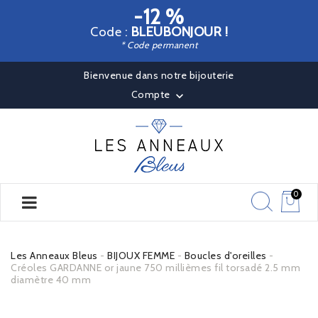
-12 %
Code :
BLEUBONJOUR !
* Code permanent
Bienvenue dans notre bijouterie
Compte

0
Les Anneaux Bleus
BIJOUX FEMME
Boucles d'oreilles
Créoles GARDANNE or jaune 750 millièmes fil torsadé 2.5 mm
diamètre 40 mm