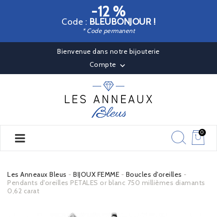
-12 %
Code :
BLEUBONJOUR !
* Code permanent
Bienvenue dans notre bijouterie
Compte

0
Les Anneaux Bleus
BIJOUX FEMME
Boucles d'oreilles
Pendants d'oreilles PETALES or blanc 750 millièmes diamants
0,62 carat