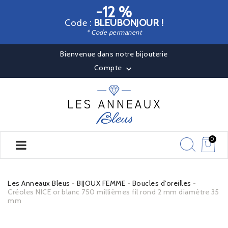
-12 %
Code :
BLEUBONJOUR !
* Code permanent
Bienvenue dans notre bijouterie
Compte

0
Les Anneaux Bleus
BIJOUX FEMME
Boucles d'oreilles
Créoles NICE or blanc 750 millièmes fil rond 2 mm diamètre 35
mm