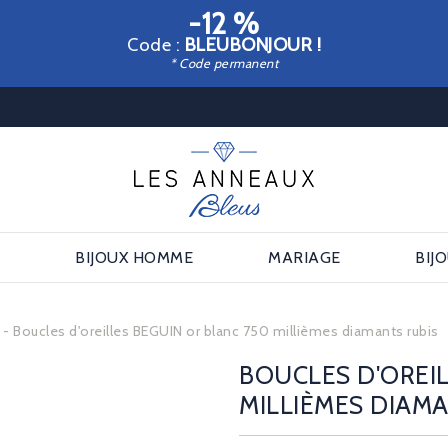
-12 %
Code :
BLEUBONJOUR !
* Code permanent
E
BIJOUX HOMME
MARIAGE
BIJ
s
Boucles d'oreilles BEGUIN or blanc 750 millièmes diamants rubis
BOUCLES D'OREIL
MILLIÈMES DIAMA