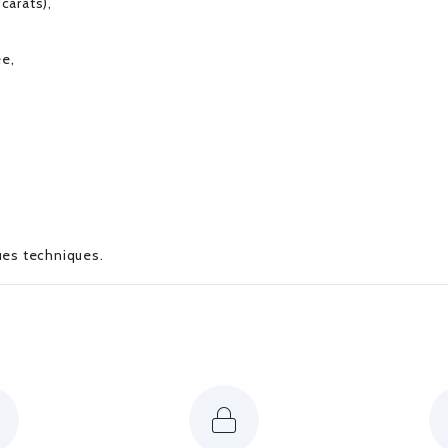
carats),
ée,
ques techniques.