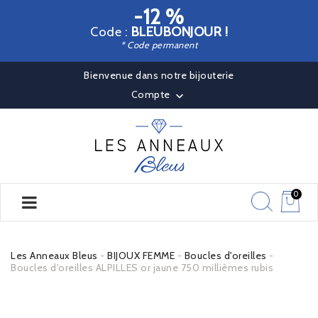
-12 %
Code :
BLEUBONJOUR !
* Code permanent
Bienvenue dans notre bijouterie
Compte

0
Les Anneaux Bleus
BIJOUX FEMME
Boucles d'oreilles
Boucles d'oreilles ALPILLES or jaune 750 millièmes rubis