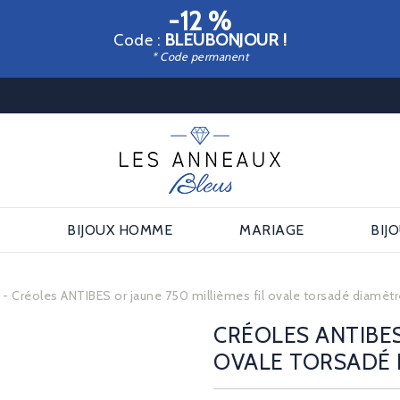
-12 %
Code :
BLEUBONJOUR !
* Code permanent
E
BIJOUX HOMME
MARIAGE
BIJ
s
Créoles ANTIBES or jaune 750 millièmes fil ovale torsadé diamèt
CRÉOLES ANTIBES
OVALE TORSADÉ 