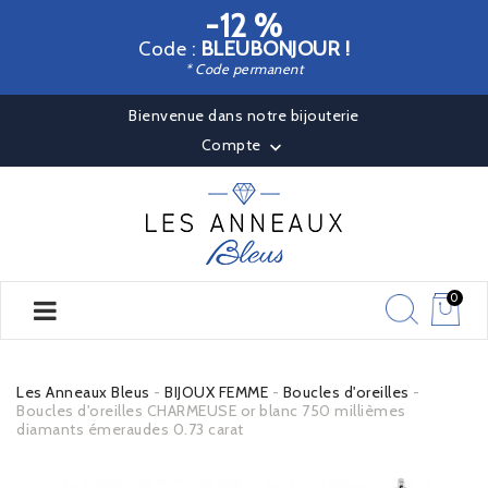
-12 %
Code :
BLEUBONJOUR !
* Code permanent
Bienvenue dans notre bijouterie
Compte

0
Les Anneaux Bleus
BIJOUX FEMME
Boucles d'oreilles
Boucles d'oreilles CHARMEUSE or blanc 750 millièmes
diamants émeraudes 0.73 carat