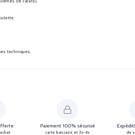
lièmes (18 carats),
iolette,
ques techniques.
offerte
Paiement 100% sécurisé
Expédit
'achat
carte bancaire et 3x-4x
de v