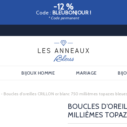
-12 %
Code :
BLEUBONJOUR !
* Code permanent
E
BIJOUX HOMME
MARIAGE
BIJ
s
Boucles d'oreilles CRILLON or blanc 750 millièmes topazes bleues
BOUCLES D'OREIL
MILLIÈMES TOPAZ