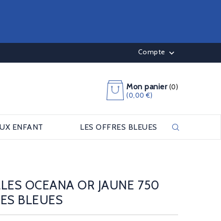
Compte

Mon panier
(0)
(0,00 €)
OUX ENFANT
LES OFFRES BLEUES
s
LLES OCEANA OR JAUNE 750
ZES BLEUES