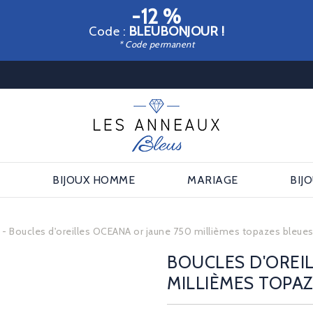
-12 %
Code :
BLEUBONJOUR !
* Code permanent
E
BIJOUX HOMME
MARIAGE
BIJ
s
Boucles d'oreilles OCEANA or jaune 750 millièmes topazes bleue
BOUCLES D'OREI
MILLIÈMES TOPA