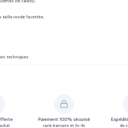
lièmes (18 carats),
 taille ronde facettée,
ques techniques.
offerte
Paiement 100% sécurisé
Expédit
'achat
carte bancaire et 3x-4x
de v