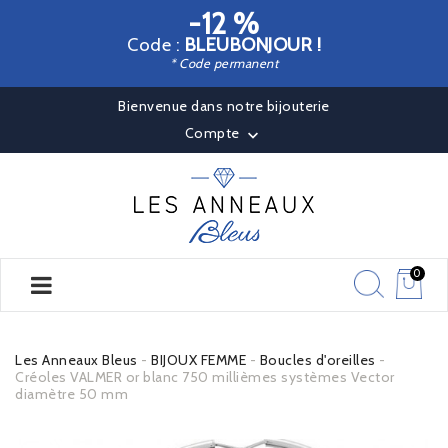
-12 %
Code :
BLEUBONJOUR !
* Code permanent
Bienvenue dans notre bijouterie
Compte

0
Les Anneaux Bleus
BIJOUX FEMME
Boucles d'oreilles
Créoles VALMER or blanc 750 millièmes systèmes Vector
diamètre 50 mm