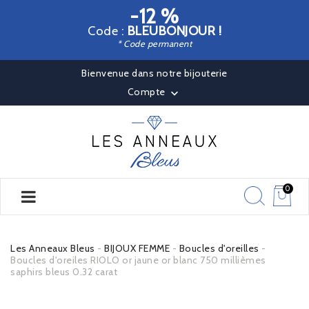
-12 %
Code :
BLEUBONJOUR !
* Code permanent
Bienvenue dans notre bijouterie
Compte

0
Les Anneaux Bleus
BIJOUX FEMME
Boucles d'oreilles
Boucles d'oreiles RIOLO or jaune or blanc 750 millièmes
saphirs bleus 0.32 carat