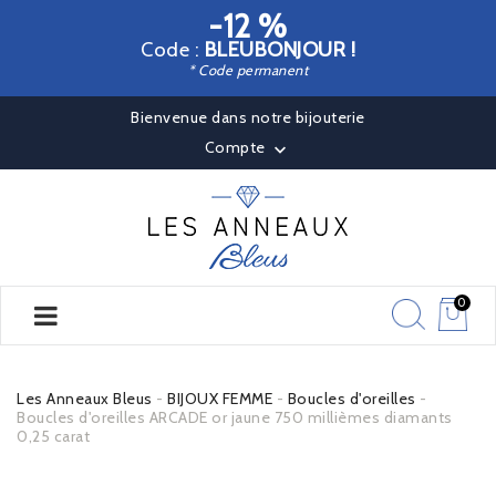
-12 %
Code :
BLEUBONJOUR !
* Code permanent
Bienvenue dans notre bijouterie
Compte

0
Les Anneaux Bleus
BIJOUX FEMME
Boucles d'oreilles
Boucles d'oreilles ARCADE or jaune 750 millièmes diamants
0,25 carat